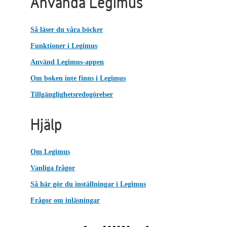
Använda Legimus
Så läser du våra böcker
Funktioner i Legimus
Använd Legimus-appen
Om boken inte finns i Legimus
Tillgänglighetsredogörelser
Hjälp
Om Legimus
Vanliga frågor
Så här gör du inställningar i Legimus
Frågor om inläsningar