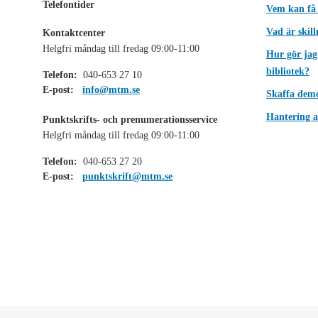
Telefontider
Vem kan få
Vad är skil
Kontaktcenter
Helgfri måndag till fredag 09:00-11:00
Hur gör jag
bibliotek?
Telefon:
040-653 27 10
E-post:
info@mtm.se
Skaffa dem
Hantering a
Punktskrifts- och prenumerationsservice
Helgfri måndag till fredag 09:00-11:00
Telefon:
040-653 27 20
E-post:
punktskrift@mtm.se