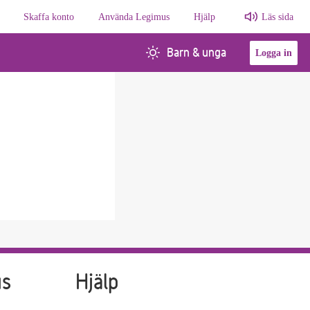
Skaffa konto
Använda Legimus
Hjälp
Läs sida
Barn & unga
Logga in
us
Hjälp