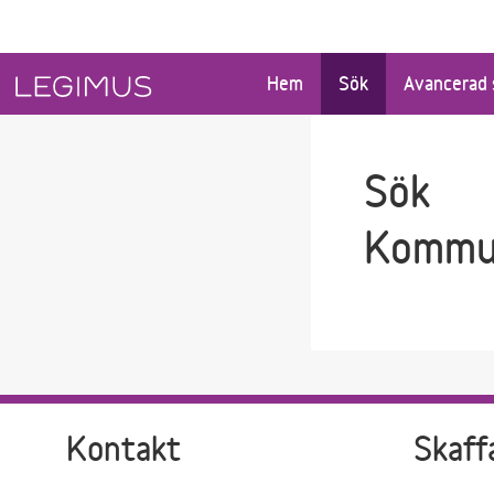
Gå till sökfältet
Gå till huvudinnehåll
Hem
Sök
Avancerad 
Sök
Kommun
Kontakt
Skaff