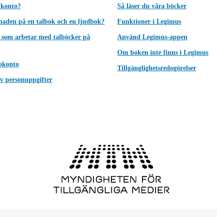
 konto?
Så läser du våra böcker
lnaden på en talbok och en ljudbok?
Funktioner i Legimus
 som arbetar med talböcker på
Använd Legimus-appen
Om boken inte finns i Legimus
okonto
Tillgänglighetsredogörelser
v personuppgifter