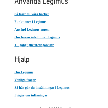
Använda Legimus
Så läser du våra böcker
Funktioner i Legimus
Använd Legimus-appen
Om boken inte finns i Legimus
Tillgänglighetsredogörelser
Hjälp
Om Legimus
Vanliga frågor
Så här gör du inställningar i Legimus
Frågor om inläsningar