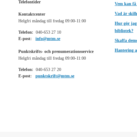
Telefontider
Vem kan få
Vad är skil
Kontaktcenter
Helgfri måndag till fredag 09:00-11:00
Hur gör jag
bibliotek?
Telefon:
040-653 27 10
E-post:
info@mtm.se
Skaffa dem
Hantering a
Punktskrifts- och prenumerationsservice
Helgfri måndag till fredag 09:00-11:00
Telefon:
040-653 27 20
E-post:
punktskrift@mtm.se