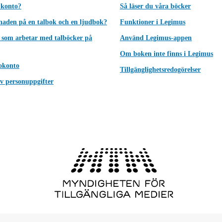
 konto?
Så läser du våra böcker
lnaden på en talbok och en ljudbok?
Funktioner i Legimus
 som arbetar med talböcker på
Använd Legimus-appen
Om boken inte finns i Legimus
okonto
Tillgänglighetsredogörelser
v personuppgifter