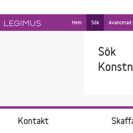
Gå till sökfältet
Gå till huvudinnehåll
Hem
Sök
Avancerad 
Sök
Konstn
Kontakt
Skaff