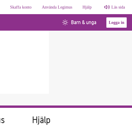
Skaffa konto
Använda Legimus
Hjälp
Läs sida
Barn & unga
Logga in
us
Hjälp