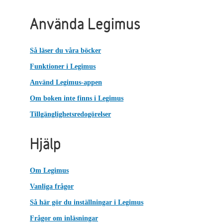
Använda Legimus
Så läser du våra böcker
Funktioner i Legimus
Använd Legimus-appen
Om boken inte finns i Legimus
Tillgänglighetsredogörelser
Hjälp
Om Legimus
Vanliga frågor
Så här gör du inställningar i Legimus
Frågor om inläsningar