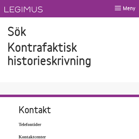
Gå till sökfältet
Gå till huvudinnehåll
Meny
Sök
Kontrafaktisk
historieskrivning
Kontakt
Telefontider
Kontaktcenter