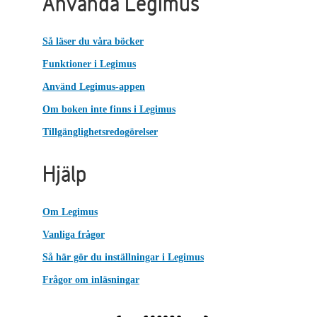
Använda Legimus
Så läser du våra böcker
Funktioner i Legimus
Använd Legimus-appen
Om boken inte finns i Legimus
Tillgänglighetsredogörelser
Hjälp
Om Legimus
Vanliga frågor
Så här gör du inställningar i Legimus
Frågor om inläsningar