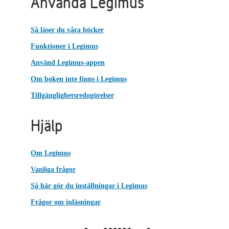
Använda Legimus
Så läser du våra böcker
Funktioner i Legimus
Använd Legimus-appen
Om boken inte finns i Legimus
Tillgänglighetsredogörelser
Hjälp
Om Legimus
Vanliga frågor
Så här gör du inställningar i Legimus
Frågor om inläsningar