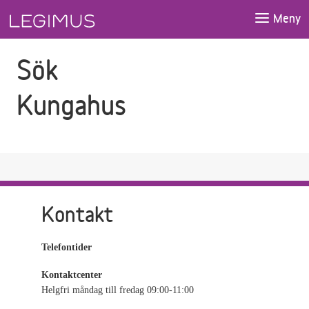
Gå till sökfältet
Gå till huvudinnehåll
Meny
Sök
Kungahus
Kontakt
Telefontider
Kontaktcenter
Helgfri måndag till fredag 09:00-11:00