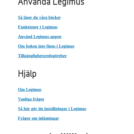
Använda Legimus
Så läser du våra böcker
Funktioner i Legimus
Använd Legimus-appen
Om boken inte finns i Legimus
Tillgänglighetsredogörelser
Hjälp
Om Legimus
Vanliga frågor
Så här gör du inställningar i Legimus
Frågor om inläsningar