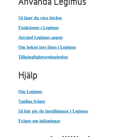
Använda Legimus
Så läser du våra böcker
Funktioner i Legimus
Använd Legimus-appen
Om boken inte finns i Legimus
Tillgänglighetsredogörelser
Hjälp
Om Legimus
Vanliga frågor
Så här gör du inställningar i Legimus
Frågor om inläsningar