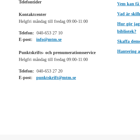
Telefontider
Vem kan få
Vad är skil
Kontaktcenter
Helgfri måndag till fredag 09:00-11:00
Hur gör jag
bibliotek?
Telefon:
040-653 27 10
E-post:
info@mtm.se
Skaffa dem
Hantering a
Punktskrifts- och prenumerationsservice
Helgfri måndag till fredag 09:00-11:00
Telefon:
040-653 27 20
E-post:
punktskrift@mtm.se