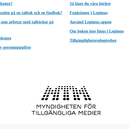
 konto?
Så läser du våra böcker
lnaden på en talbok och en ljudbok?
Funktioner i Legimus
 som arbetar med talböcker på
Använd Legimus-appen
Om boken inte finns i Legimus
okonto
Tillgänglighetsredogörelser
v personuppgifter