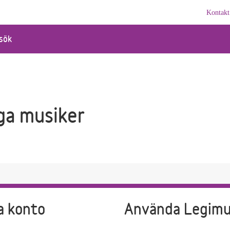
Kontakt
sök
ga musiker
a konto
Använda Legim