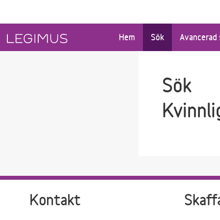
Gå till sökfältet
Gå till huvudinnehåll
Hem
Sök
Avancerad 
Sök
Kvinnli
Kontakt
Skaff