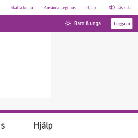
Skaffa konto
Använda Legimus
Hjälp
Läs sida
Barn & unga
Logga in
us
Hjälp