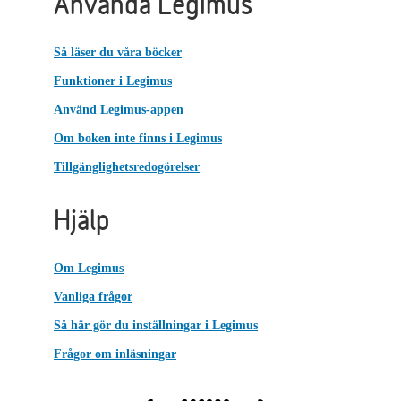
Använda Legimus
Så läser du våra böcker
Funktioner i Legimus
Använd Legimus-appen
Om boken inte finns i Legimus
Tillgänglighetsredogörelser
Hjälp
Om Legimus
Vanliga frågor
Så här gör du inställningar i Legimus
Frågor om inläsningar