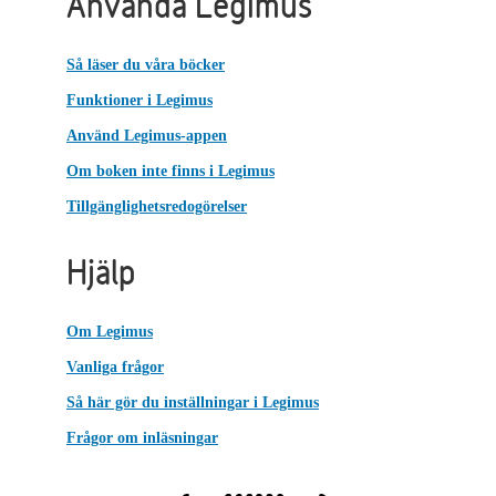
Använda Legimus
Så läser du våra böcker
Funktioner i Legimus
Använd Legimus-appen
Om boken inte finns i Legimus
Tillgänglighetsredogörelser
Hjälp
Om Legimus
Vanliga frågor
Så här gör du inställningar i Legimus
Frågor om inläsningar