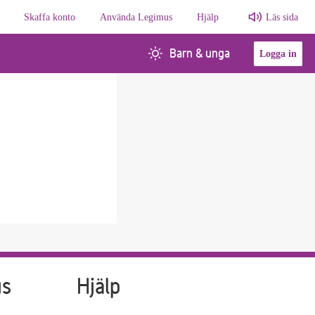
Skaffa konto
Använda Legimus
Hjälp
Läs sida
Barn & unga
Logga in
us
Hjälp