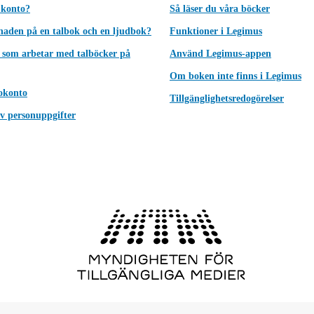
 konto?
Så läser du våra böcker
lnaden på en talbok och en ljudbok?
Funktioner i Legimus
 som arbetar med talböcker på
Använd Legimus-appen
Om boken inte finns i Legimus
okonto
Tillgänglighetsredogörelser
v personuppgifter