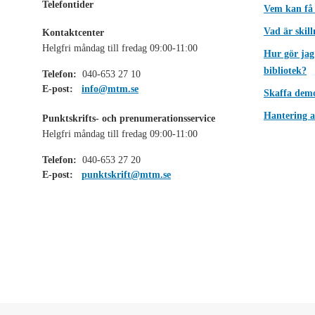
Telefontider
Vem kan få
Vad är skil
Kontaktcenter
Helgfri måndag till fredag 09:00-11:00
Hur gör jag
bibliotek?
Telefon:
040-653 27 10
E-post:
info@mtm.se
Skaffa dem
Hantering a
Punktskrifts- och prenumerationsservice
Helgfri måndag till fredag 09:00-11:00
Telefon:
040-653 27 20
E-post:
punktskrift@mtm.se