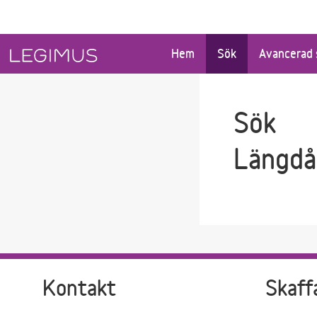
Gå till sökfältet
Gå till huvudinnehåll
Hem
Sök
Avancerad 
Sök
Längdå
Kontakt
Skaff