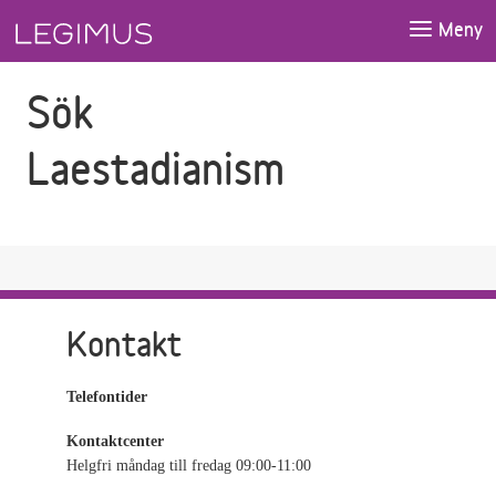
Gå till sökfältet
Gå till huvudinnehåll
Meny
Sök
Laestadianism
Kontakt
Telefontider
Kontaktcenter
Helgfri måndag till fredag 09:00-11:00