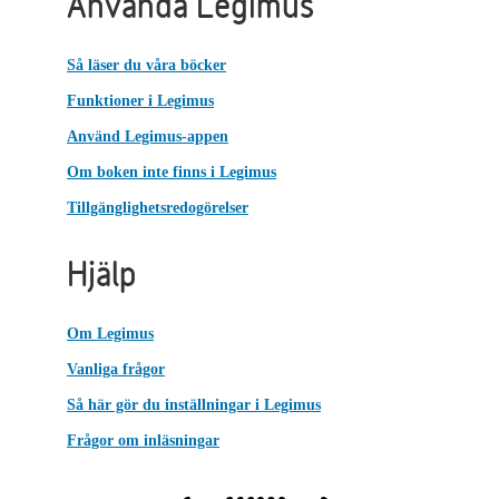
Använda Legimus
Så läser du våra böcker
Funktioner i Legimus
Använd Legimus-appen
Om boken inte finns i Legimus
Tillgänglighetsredogörelser
Hjälp
Om Legimus
Vanliga frågor
Så här gör du inställningar i Legimus
Frågor om inläsningar