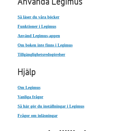
Använda Legimus
Så läser du våra böcker
Funktioner i Legimus
Använd Legimus-appen
Om boken inte finns i Legimus
Tillgänglighetsredogörelser
Hjälp
Om Legimus
Vanliga frågor
Så här gör du inställningar i Legimus
Frågor om inläsningar