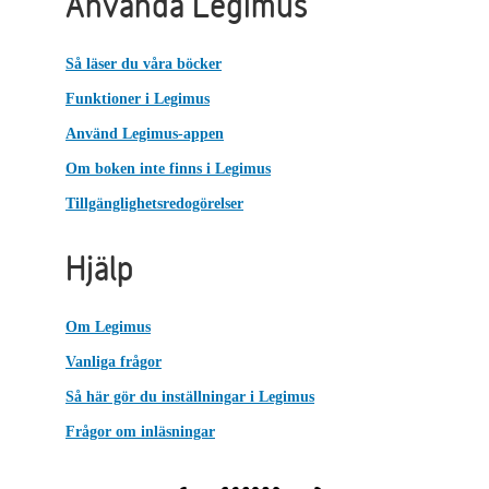
Använda Legimus
Så läser du våra böcker
Funktioner i Legimus
Använd Legimus-appen
Om boken inte finns i Legimus
Tillgänglighetsredogörelser
Hjälp
Om Legimus
Vanliga frågor
Så här gör du inställningar i Legimus
Frågor om inläsningar