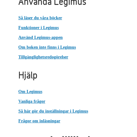
Använda Legimus
Så läser du våra böcker
Funktioner i Legimus
Använd Legimus-appen
Om boken inte finns i Legimus
Tillgänglighetsredogörelser
Hjälp
Om Legimus
Vanliga frågor
Så här gör du inställningar i Legimus
Frågor om inläsningar