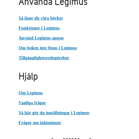
Använda Legimus
Så läser du våra böcker
Funktioner i Legimus
Använd Legimus-appen
Om boken inte finns i Legimus
Tillgänglighetsredogörelser
Hjälp
Om Legimus
Vanliga frågor
Så här gör du inställningar i Legimus
Frågor om inläsningar