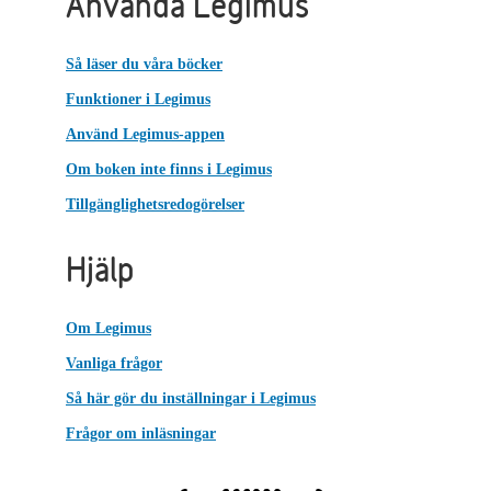
Använda Legimus
Så läser du våra böcker
Funktioner i Legimus
Använd Legimus-appen
Om boken inte finns i Legimus
Tillgänglighetsredogörelser
Hjälp
Om Legimus
Vanliga frågor
Så här gör du inställningar i Legimus
Frågor om inläsningar