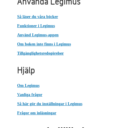
Använda Legimus
Så läser du våra böcker
Funktioner i Legimus
Använd Legimus-appen
Om boken inte finns i Legimus
Tillgänglighetsredogörelser
Hjälp
Om Legimus
Vanliga frågor
Så här gör du inställningar i Legimus
Frågor om inläsningar