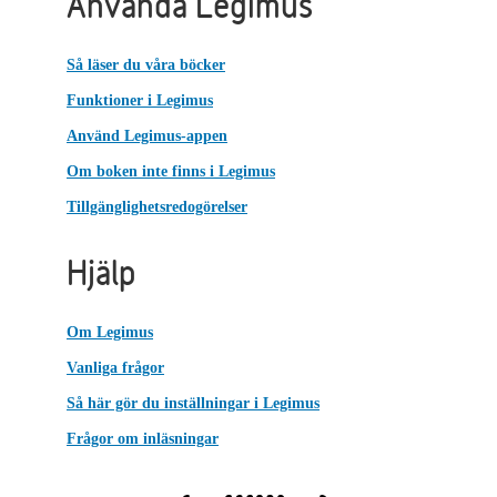
Använda Legimus
Så läser du våra böcker
Funktioner i Legimus
Använd Legimus-appen
Om boken inte finns i Legimus
Tillgänglighetsredogörelser
Hjälp
Om Legimus
Vanliga frågor
Så här gör du inställningar i Legimus
Frågor om inläsningar