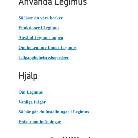
Använda Legimus
Så läser du våra böcker
Funktioner i Legimus
Använd Legimus-appen
Om boken inte finns i Legimus
Tillgänglighetsredogörelser
Hjälp
Om Legimus
Vanliga frågor
Så här gör du inställningar i Legimus
Frågor om inläsningar