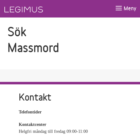
Gå till sökfältet
Gå till huvudinnehåll
Meny
Sök
Massmord
Kontakt
Telefontider
Kontaktcenter
Helgfri måndag till fredag 09:00-11:00