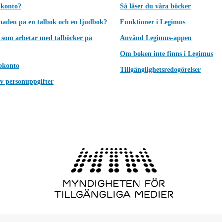
 konto?
Så läser du våra böcker
lnaden på en talbok och en ljudbok?
Funktioner i Legimus
 som arbetar med talböcker på
Använd Legimus-appen
Om boken inte finns i Legimus
okonto
Tillgänglighetsredogörelser
v personuppgifter