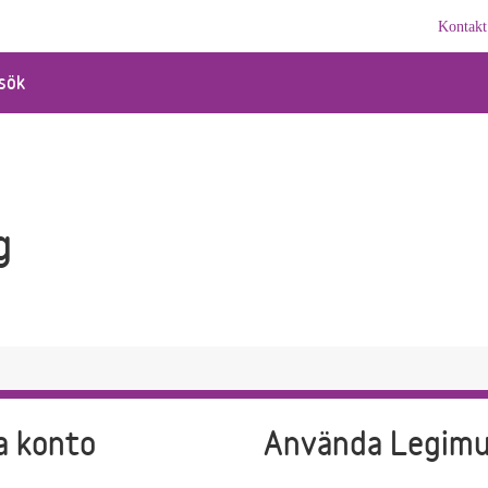
Kontakt
sök
g
a konto
Använda Legim