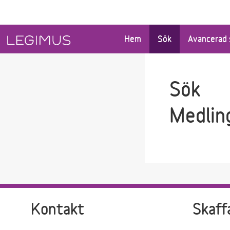
Gå till sökfältet
Gå till huvudinnehåll
Hem
Sök
Avancerad 
Sök
Medlin
Kontakt
Skaff