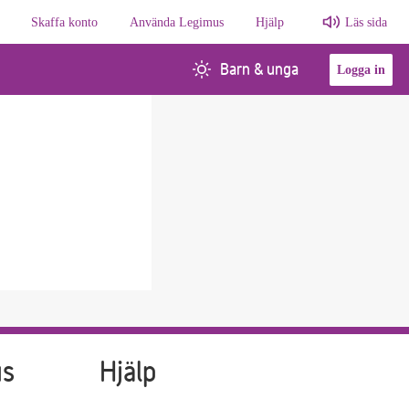
Skaffa konto
Använda Legimus
Hjälp
Läs sida
Barn & unga
Logga in
us
Hjälp