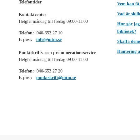
Telefontider
Vem kan få
Vad är skil
Kontaktcenter
Helgfri måndag till fredag 09:00-11:00
Hur gör jag
bibliotek?
Telefon:
040-653 27 10
E-post:
info@mtm.se
Skaffa dem
Hantering a
Punktskrifts- och prenumerationsservice
Helgfri måndag till fredag 09:00-11:00
Telefon:
040-653 27 20
E-post:
punktskrift@mtm.se