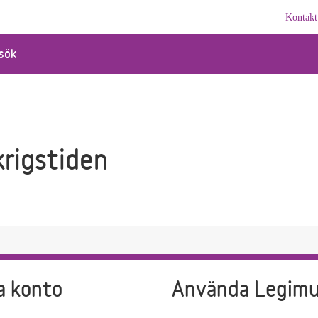
Kontakt
sök
krigstiden
a konto
Använda Legim