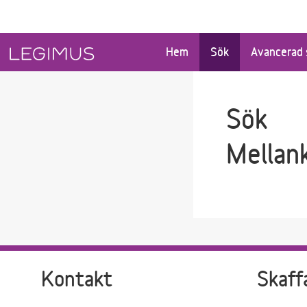
Gå till sökfältet
Gå till huvudinnehåll
Hem
Sök
Avancerad 
Sök
Mellan
Kontakt
Skaff