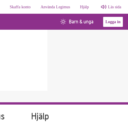
Skaffa konto
Använda Legimus
Hjälp
Läs sida
Barn & unga
Logga in
us
Hjälp