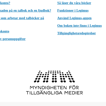
 konto?
Så läser du våra böcker
lnaden på en talbok och en ljudbok?
Funktioner i Legimus
 som arbetar med talböcker på
Använd Legimus-appen
Om boken inte finns i Legimus
okonto
Tillgänglighetsredogörelser
v personuppgifter