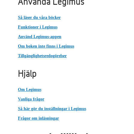
Använda Legimus
Så läser du våra böcker
Funktioner i Legimus
Använd Legimus-appen
Om boken inte finns i Legimus
Tillgänglighetsredogörelser
Hjälp
Om Legimus
Vanliga frågor
Så här gör du inställningar i Legimus
Frågor om inläsningar