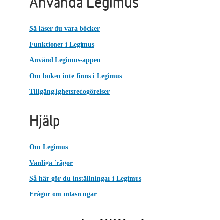
Använda Legimus
Så läser du våra böcker
Funktioner i Legimus
Använd Legimus-appen
Om boken inte finns i Legimus
Tillgänglighetsredogörelser
Hjälp
Om Legimus
Vanliga frågor
Så här gör du inställningar i Legimus
Frågor om inläsningar