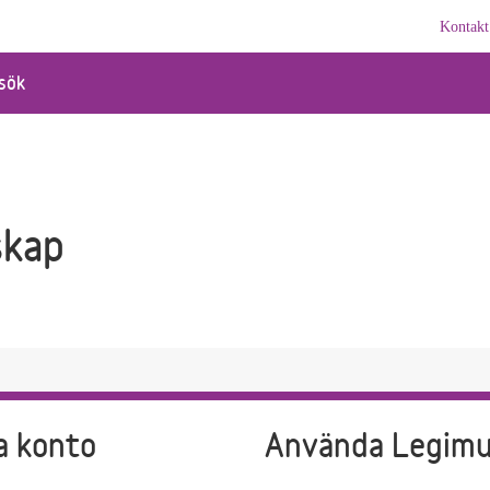
Kontakt
sök
kap
a konto
Använda Legim