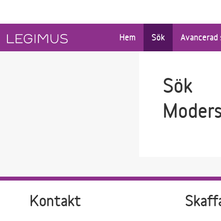
Gå till sökfältet
Gå till huvudinnehåll
Hem
Sök
Avancerad 
Sök
Moders
Kontakt
Skaff