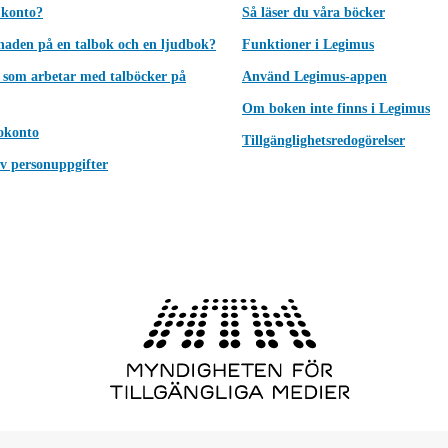
 konto?
Så läser du våra böcker
lnaden på en talbok och en ljudbok?
Funktioner i Legimus
 som arbetar med talböcker på
Använd Legimus-appen
Om boken inte finns i Legimus
okonto
Tillgänglighetsredogörelser
v personuppgifter