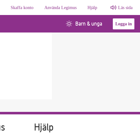
Skaffa konto
Använda Legimus
Hjälp
Läs sida
Barn & unga
Logga in
us
Hjälp