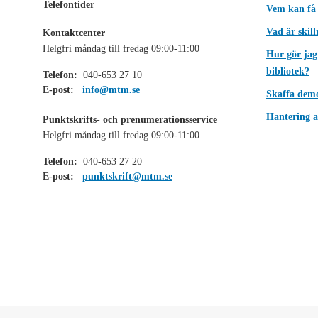
Telefontider
Vem kan få
Vad är skil
Kontaktcenter
Helgfri måndag till fredag 09:00-11:00
Hur gör jag
bibliotek?
Telefon:
040-653 27 10
E-post:
info@mtm.se
Skaffa dem
Hantering a
Punktskrifts- och prenumerationsservice
Helgfri måndag till fredag 09:00-11:00
Telefon:
040-653 27 20
E-post:
punktskrift@mtm.se