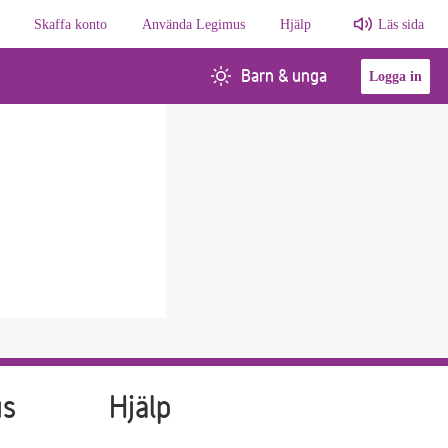
Skaffa konto
Använda Legimus
Hjälp
Läs sida
Barn & unga
Logga in
us
Hjälp