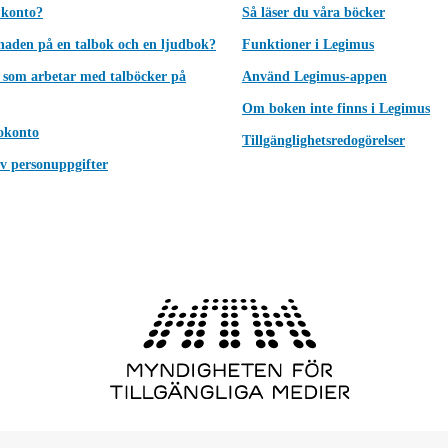
 konto?
Så läser du våra böcker
lnaden på en talbok och en ljudbok?
Funktioner i Legimus
 som arbetar med talböcker på
Använd Legimus-appen
Om boken inte finns i Legimus
okonto
Tillgänglighetsredogörelser
v personuppgifter