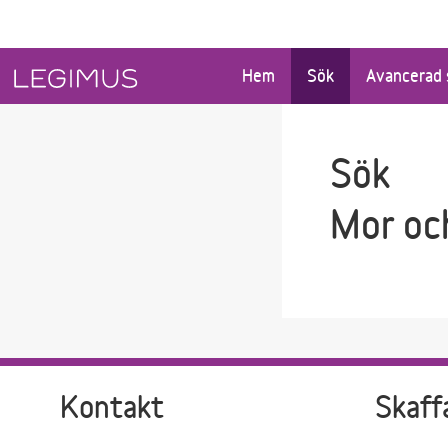
Gå till sökfältet
Gå till huvudinnehåll
Hem
Sök
Avancerad 
Sök
Mor oc
Kontakt
Skaff