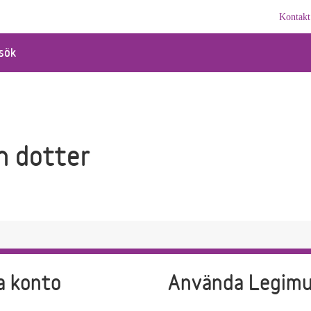
Kontakt
sök
h dotter
a konto
Använda Legim