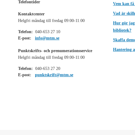
Telefontider
Vem kan få
Vad är skil
Kontaktcenter
Helgfri måndag till fredag 09:00-11:00
Hur gör jag
bibliotek?
Telefon:
040-653 27 10
E-post:
info@mtm.se
Skaffa dem
Hantering a
Punktskrifts- och prenumerationsservice
Helgfri måndag till fredag 09:00-11:00
Telefon:
040-653 27 20
E-post:
punktskrift@mtm.se