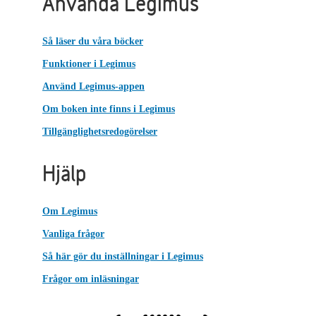
Använda Legimus
Så läser du våra böcker
Funktioner i Legimus
Använd Legimus-appen
Om boken inte finns i Legimus
Tillgänglighetsredogörelser
Hjälp
Om Legimus
Vanliga frågor
Så här gör du inställningar i Legimus
Frågor om inläsningar