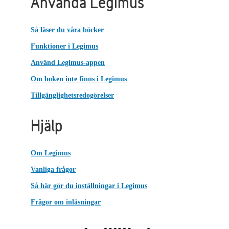
Använda Legimus
Så läser du våra böcker
Funktioner i Legimus
Använd Legimus-appen
Om boken inte finns i Legimus
Tillgänglighetsredogörelser
Hjälp
Om Legimus
Vanliga frågor
Så här gör du inställningar i Legimus
Frågor om inläsningar