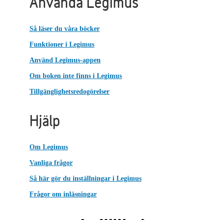
Använda Legimus
Så läser du våra böcker
Funktioner i Legimus
Använd Legimus-appen
Om boken inte finns i Legimus
Tillgänglighetsredogörelser
Hjälp
Om Legimus
Vanliga frågor
Så här gör du inställningar i Legimus
Frågor om inläsningar