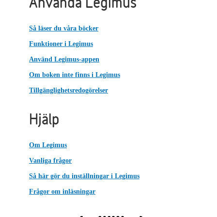
Använda Legimus
Så läser du våra böcker
Funktioner i Legimus
Använd Legimus-appen
Om boken inte finns i Legimus
Tillgänglighetsredogörelser
Hjälp
Om Legimus
Vanliga frågor
Så här gör du inställningar i Legimus
Frågor om inläsningar