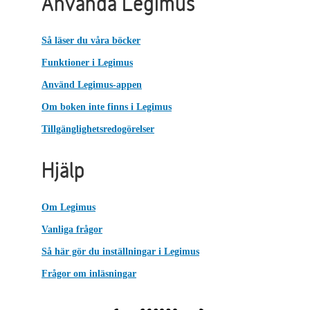
Använda Legimus
Så läser du våra böcker
Funktioner i Legimus
Använd Legimus-appen
Om boken inte finns i Legimus
Tillgänglighetsredogörelser
Hjälp
Om Legimus
Vanliga frågor
Så här gör du inställningar i Legimus
Frågor om inläsningar