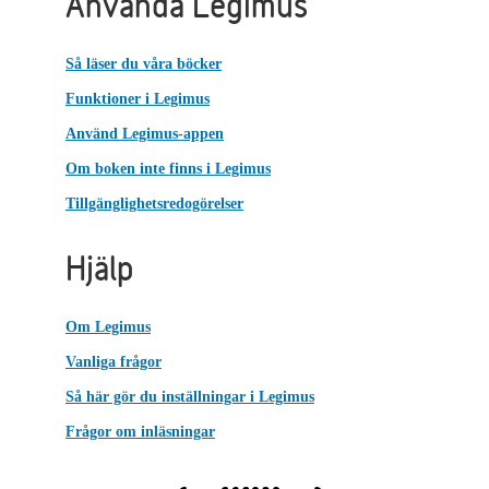
Använda Legimus
Så läser du våra böcker
Funktioner i Legimus
Använd Legimus-appen
Om boken inte finns i Legimus
Tillgänglighetsredogörelser
Hjälp
Om Legimus
Vanliga frågor
Så här gör du inställningar i Legimus
Frågor om inläsningar