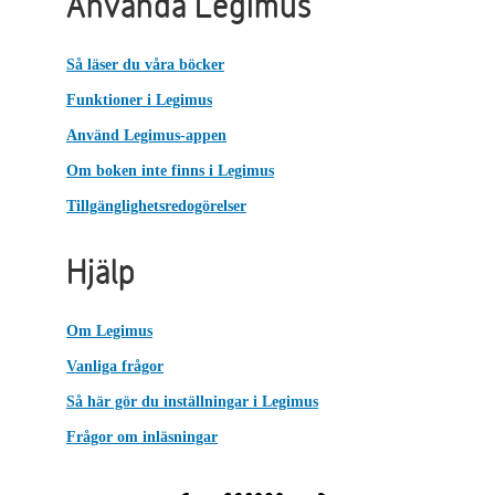
Använda Legimus
Så läser du våra böcker
Funktioner i Legimus
Använd Legimus-appen
Om boken inte finns i Legimus
Tillgänglighetsredogörelser
Hjälp
Om Legimus
Vanliga frågor
Så här gör du inställningar i Legimus
Frågor om inläsningar