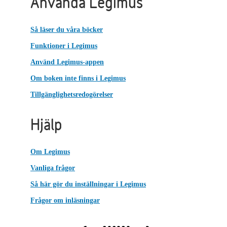
Använda Legimus
Så läser du våra böcker
Funktioner i Legimus
Använd Legimus-appen
Om boken inte finns i Legimus
Tillgänglighetsredogörelser
Hjälp
Om Legimus
Vanliga frågor
Så här gör du inställningar i Legimus
Frågor om inläsningar