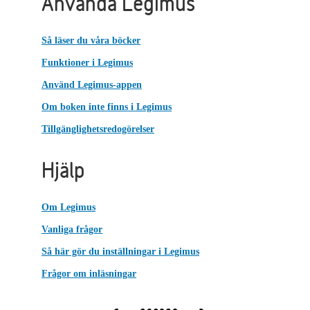
Använda Legimus
Så läser du våra böcker
Funktioner i Legimus
Använd Legimus-appen
Om boken inte finns i Legimus
Tillgänglighetsredogörelser
Hjälp
Om Legimus
Vanliga frågor
Så här gör du inställningar i Legimus
Frågor om inläsningar