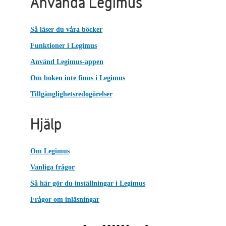
Använda Legimus
Så läser du våra böcker
Funktioner i Legimus
Använd Legimus-appen
Om boken inte finns i Legimus
Tillgänglighetsredogörelser
Hjälp
Om Legimus
Vanliga frågor
Så här gör du inställningar i Legimus
Frågor om inläsningar