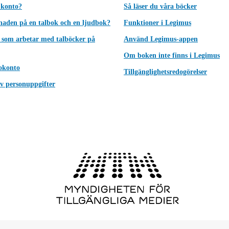
 konto?
Så läser du våra böcker
lnaden på en talbok och en ljudbok?
Funktioner i Legimus
 som arbetar med talböcker på
Använd Legimus-appen
Om boken inte finns i Legimus
okonto
Tillgänglighetsredogörelser
v personuppgifter