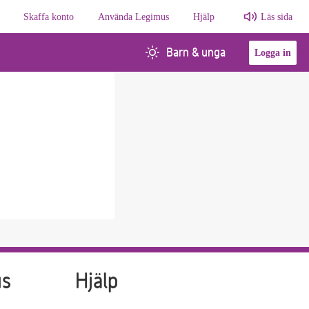
Skaffa konto
Använda Legimus
Hjälp
Läs sida
Barn & unga
Logga in
us
Hjälp