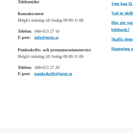
Telefontider
Vem kan få
Vad är skil
Kontaktcenter
Helgfri måndag till fredag 09:00-11:00
Hur gör jag
bibliotek?
Telefon:
040-653 27 10
E-post:
info@mtm.se
Skaffa dem
Hantering a
Punktskrifts- och prenumerationsservice
Helgfri måndag till fredag 09:00-11:00
Telefon:
040-653 27 20
E-post:
punktskrift@mtm.se