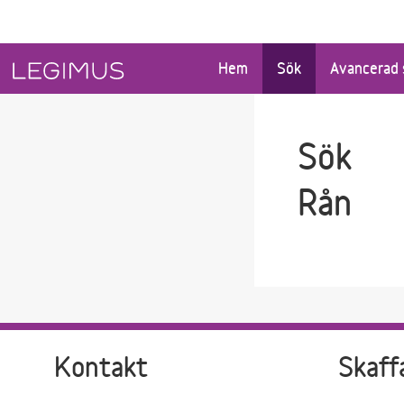
Gå till sökfältet
Gå till huvudinnehåll
Hem
Sök
Avancerad 
Sök
Rån
Kontakt
Skaff