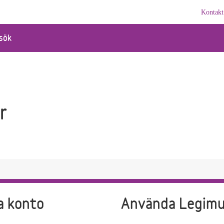
Kontakt
sök
r
a konto
Använda Legim