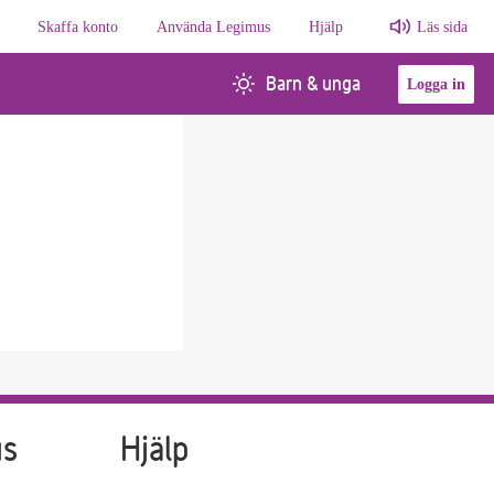
Skaffa konto
Använda Legimus
Hjälp
Läs sida
Barn & unga
Logga in
us
Hjälp