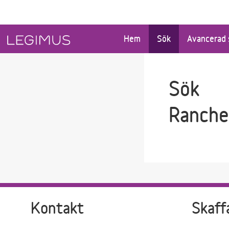
Gå till sökfältet
Gå till huvudinnehåll
Hem
Sök
Avancerad 
Sök
Ranche
Kontakt
Skaff