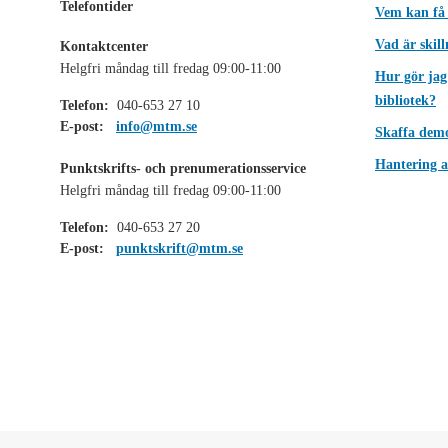
Telefontider
Vem kan få
Vad är skil
Kontaktcenter
Helgfri måndag till fredag 09:00-11:00
Hur gör jag
bibliotek?
Telefon:
040-653 27 10
E-post:
info@mtm.se
Skaffa dem
Hantering a
Punktskrifts- och prenumerationsservice
Helgfri måndag till fredag 09:00-11:00
Telefon:
040-653 27 20
E-post:
punktskrift@mtm.se