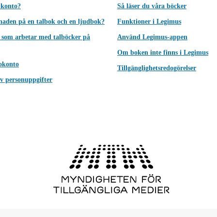
 konto?
Så läser du våra böcker
lnaden på en talbok och en ljudbok?
Funktioner i Legimus
 som arbetar med talböcker på
Använd Legimus-appen
Om boken inte finns i Legimus
okonto
Tillgänglighetsredogörelser
v personuppgifter