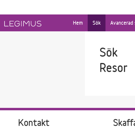
Gå till sökfältet
Gå till huvudinnehåll
Hem
Sök
Avancerad 
Sök
Resor
Kontakt
Skaff