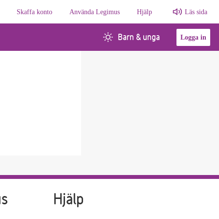
Skaffa konto
Använda Legimus
Hjälp
Läs sida
Barn & unga
Logga in
us
Hjälp