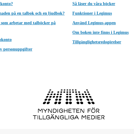
 konto?
Så läser du våra böcker
lnaden på en talbok och en ljudbok?
Funktioner i Legimus
 som arbetar med talböcker på
Använd Legimus-appen
Om boken inte finns i Legimus
okonto
Tillgänglighetsredogörelser
v personuppgifter