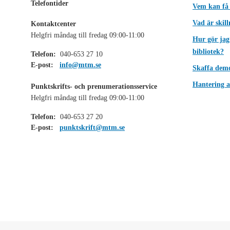
Telefontider
Vem kan få
Vad är skil
Kontaktcenter
Helgfri måndag till fredag 09:00-11:00
Hur gör jag
bibliotek?
Telefon:
040-653 27 10
E-post:
info@mtm.se
Skaffa dem
Hantering a
Punktskrifts- och prenumerationsservice
Helgfri måndag till fredag 09:00-11:00
Telefon:
040-653 27 20
E-post:
punktskrift@mtm.se