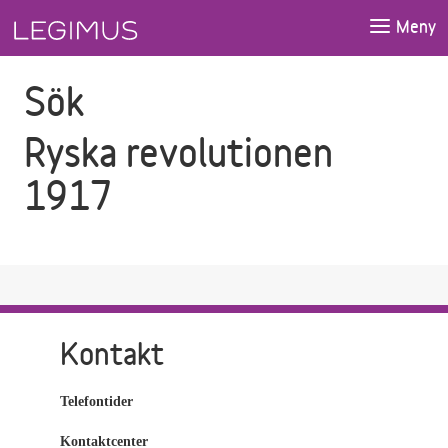
Gå till sökfältet
Gå till huvudinnehåll
Meny
Sök
Ryska revolutionen
1917
Kontakt
Telefontider
Kontaktcenter