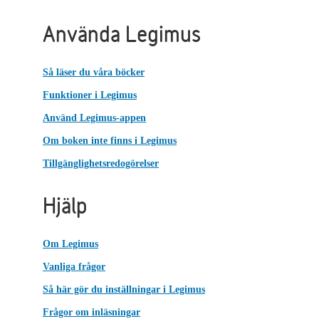
Använda Legimus
Så läser du våra böcker
Funktioner i Legimus
Använd Legimus-appen
Om boken inte finns i Legimus
Tillgänglighetsredogörelser
Hjälp
Om Legimus
Vanliga frågor
Så här gör du inställningar i Legimus
Frågor om inläsningar