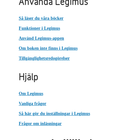
Använda Legimus
Så läser du våra böcker
Funktioner i Legimus
Använd Legimus-appen
Om boken inte finns i Legimus
Tillgänglighetsredogörelser
Hjälp
Om Legimus
Vanliga frågor
Så här gör du inställningar i Legimus
Frågor om inläsningar