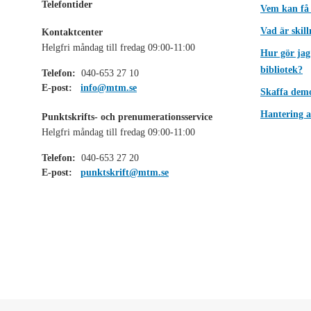
Telefontider
Vem kan få
Vad är skil
Kontaktcenter
Helgfri måndag till fredag 09:00-11:00
Hur gör jag
bibliotek?
Telefon:
040-653 27 10
E-post:
info@mtm.se
Skaffa dem
Hantering a
Punktskrifts- och prenumerationsservice
Helgfri måndag till fredag 09:00-11:00
Telefon:
040-653 27 20
E-post:
punktskrift@mtm.se