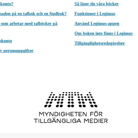
 konto?
Så läser du våra böcker
lnaden på en talbok och en ljudbok?
Funktioner i Legimus
 som arbetar med talböcker på
Använd Legimus-appen
Om boken inte finns i Legimus
okonto
Tillgänglighetsredogörelser
v personuppgifter