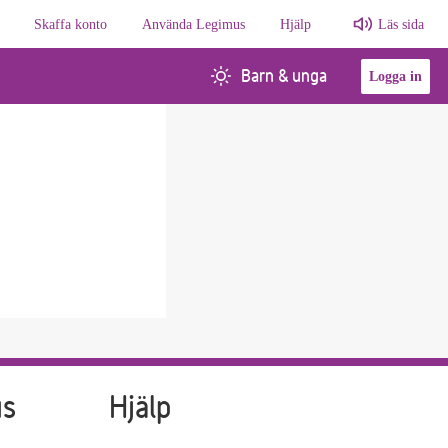
Skaffa konto
Använda Legimus
Hjälp
Läs sida
Barn & unga
Logga in
us
Hjälp