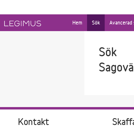
Gå till sökfältet
Gå till huvudinnehåll
Hem
Sök
Avancerad 
Sök
Sagovä
Kontakt
Skaff