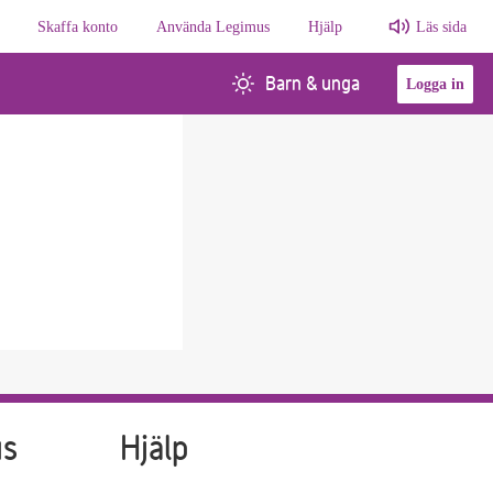
Skaffa konto
Använda Legimus
Hjälp
Läs sida
Barn & unga
Logga in
us
Hjälp