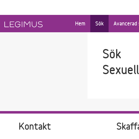
Gå till sökfältet
Gå till huvudinnehåll
Hem
Sök
Avancerad 
Sök
Sexuel
Kontakt
Skaff