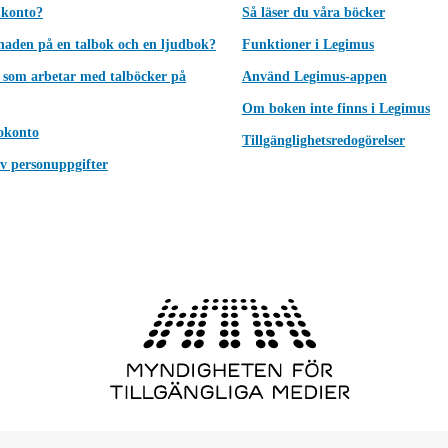
 konto?
Så läser du våra böcker
lnaden på en talbok och en ljudbok?
Funktioner i Legimus
 som arbetar med talböcker på
Använd Legimus-appen
Om boken inte finns i Legimus
okonto
Tillgänglighetsredogörelser
v personuppgifter