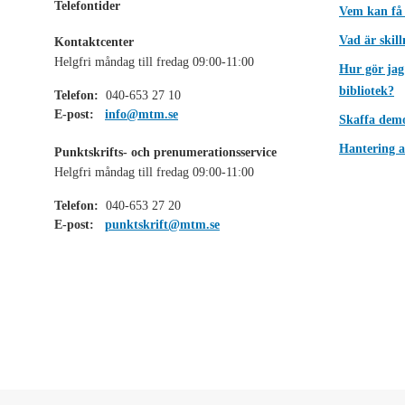
Telefontider
Vem kan få
Vad är skil
Kontaktcenter
Helgfri måndag till fredag 09:00-11:00
Hur gör jag
bibliotek?
Telefon:
040-653 27 10
E-post:
info@mtm.se
Skaffa dem
Hantering a
Punktskrifts- och prenumerationsservice
Helgfri måndag till fredag 09:00-11:00
Telefon:
040-653 27 20
E-post:
punktskrift@mtm.se