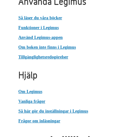
Använda Legimus
Så läser du våra böcker
Funktioner i Legimus
Använd Legimus-appen
Om boken inte finns i Legimus
Tillgänglighetsredogörelser
Hjälp
Om Legimus
Vanliga frågor
Så här gör du inställningar i Legimus
Frågor om inläsningar