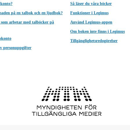
 konto?
Så läser du våra böcker
lnaden på en talbok och en ljudbok?
Funktioner i Legimus
 som arbetar med talböcker på
Använd Legimus-appen
Om boken inte finns i Legimus
okonto
Tillgänglighetsredogörelser
v personuppgifter