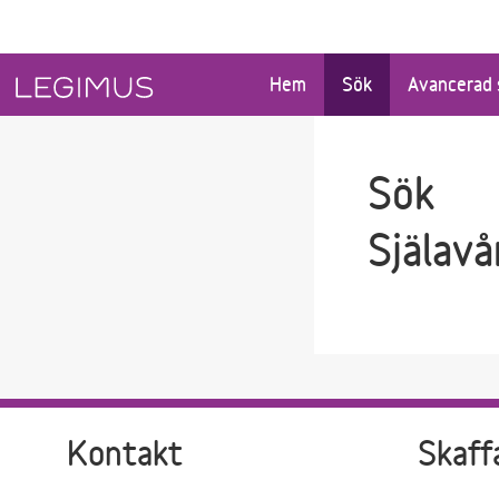
Gå till sökfältet
Gå till huvudinnehåll
Hem
Sök
Avancerad 
Sök
Själavå
Kontakt
Skaff