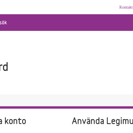
Kontakt
sök
rd
a konto
Använda Legim