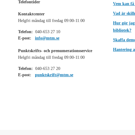
Telefontider
Vem kan få
Vad är skil
Kontaktcenter
Helgfri måndag till fredag 09:00-11:00
Hur gör jag
bibliotek?
Telefon:
040-653 27 10
E-post:
info@mtm.se
Skaffa dem
Hantering a
Punktskrifts- och prenumerationsservice
Helgfri måndag till fredag 09:00-11:00
Telefon:
040-653 27 20
E-post:
punktskrift@mtm.se