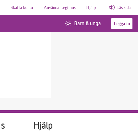
Skaffa konto
Använda Legimus
Hjälp
Läs sida
Barn & unga
Logga in
us
Hjälp