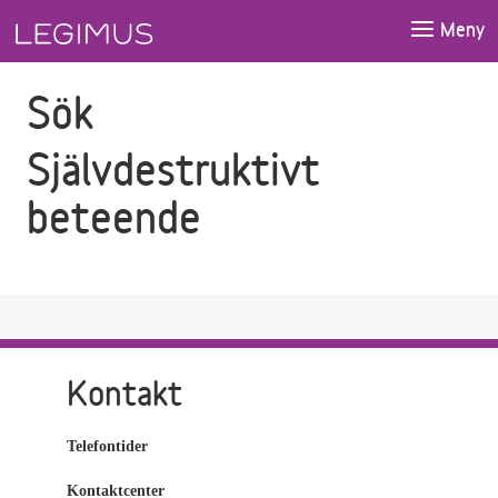
Gå till sökfältet
Gå till huvudinnehåll
Meny
Sök
Självdestruktivt
beteende
Kontakt
Telefontider
Kontaktcenter