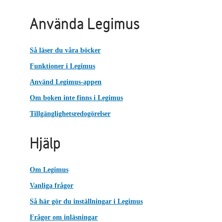
Använda Legimus
Så läser du våra böcker
Funktioner i Legimus
Använd Legimus-appen
Om boken inte finns i Legimus
Tillgänglighetsredogörelser
Hjälp
Om Legimus
Vanliga frågor
Så här gör du inställningar i Legimus
Frågor om inläsningar