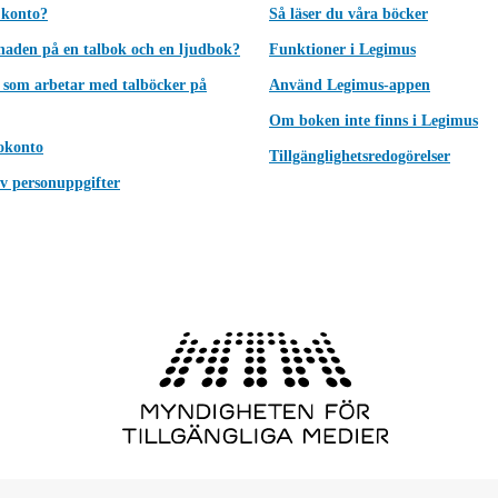
 konto?
Så läser du våra böcker
lnaden på en talbok och en ljudbok?
Funktioner i Legimus
 som arbetar med talböcker på
Använd Legimus-appen
Om boken inte finns i Legimus
okonto
Tillgänglighetsredogörelser
v personuppgifter