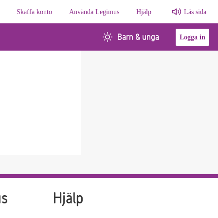
Skaffa konto
Använda Legimus
Hjälp
Läs sida
Barn & unga
Logga in
us
Hjälp