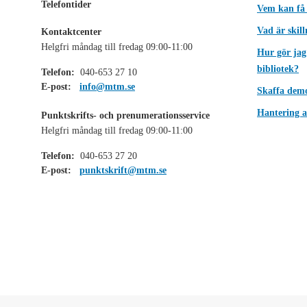
Telefontider
Vem kan få
Vad är skil
Kontaktcenter
Helgfri måndag till fredag 09:00-11:00
Hur gör jag
bibliotek?
Telefon:
040-653 27 10
E-post:
info@mtm.se
Skaffa dem
Hantering a
Punktskrifts- och prenumerationsservice
Helgfri måndag till fredag 09:00-11:00
Telefon:
040-653 27 20
E-post:
punktskrift@mtm.se