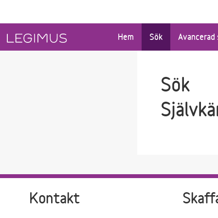
Gå till sökfältet
Gå till huvudinnehåll
Hem
Sök
Avancerad 
Sök
Självkä
Kontakt
Skaff