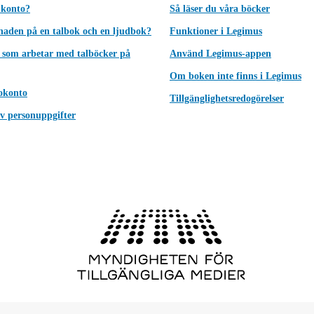
 konto?
Så läser du våra böcker
lnaden på en talbok och en ljudbok?
Funktioner i Legimus
 som arbetar med talböcker på
Använd Legimus-appen
Om boken inte finns i Legimus
okonto
Tillgänglighetsredogörelser
v personuppgifter