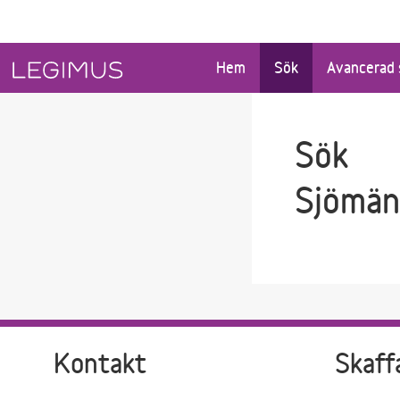
Gå till sökfältet
Gå till huvudinnehåll
Hem
Sök
Avancerad 
Sök
Sjömän
Kontakt
Skaff