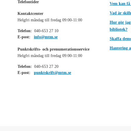
Telefontider
Vem kan få
Vad är skil
Kontaktcenter
Helgfri måndag till fredag 09:00-11:00
Hur gör jag
bibliotek?
Telefon:
040-653 27 10
E-post:
info@mtm.se
Skaffa dem
Hantering a
Punktskrifts- och prenumerationsservice
Helgfri måndag till fredag 09:00-11:00
Telefon:
040-653 27 20
E-post:
punktskrift@mtm.se