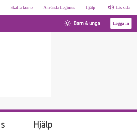
Skaffa konto
Använda Legimus
Hjälp
Läs sida
Barn & unga
Logga in
us
Hjälp